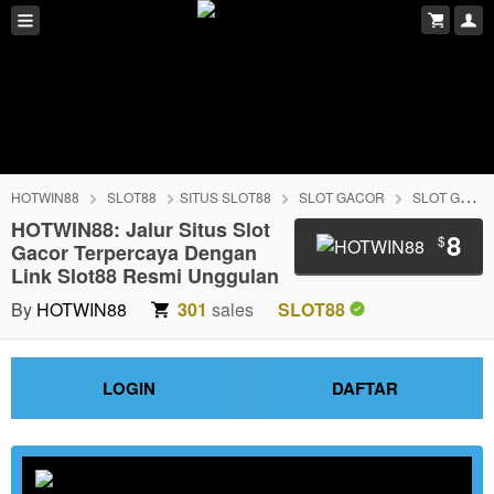
HOTWIN88
SLOT88
SITUS SLOT88
SLOT GACOR
SLOT GACOR HARI INI
HOTWIN88: Jalur Situs Slot
8
$
Gacor Terpercaya Dengan
Link Slot88 Resmi Unggulan
By
HOTWIN88
301
sales
SLOT88
LOGIN
DAFTAR