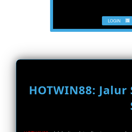
LOGIN
HOTWIN88: Jalur 