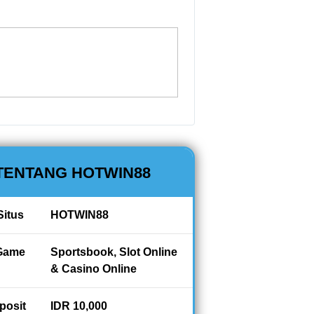
alaman bermain slot yang aman dan
enangkan.
TENTANG HOTWIN88
itus
HOTWIN88
 Game
Sportsbook, Slot Online
& Casino Online
posit
IDR 10,000