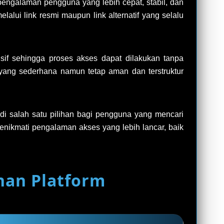
pengalaman pengguna yang lebih cepat, stabil, dan
alui link resmi maupun link alternatif yang selalu
f sehingga proses akses dapat dilakukan tanpa
yang sederhana namun tetap aman dan terstruktur
i salah satu pilihan bagi pengguna yang mencari
nikmati pengalaman akses yang lebih lancar, baik
nan Platform