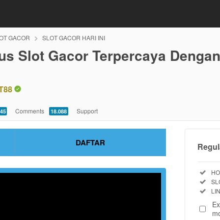
OT GACOR
SLOT GACOR HARI INI
us Slot Gacor Terpercaya Dengan
T88
Comments
Support
45
18.088
DAFTAR
Regul
Regu
Inc
HO
Inc
HOTW
SL
Inc
LI
terp
deng
Ex
keam
mo