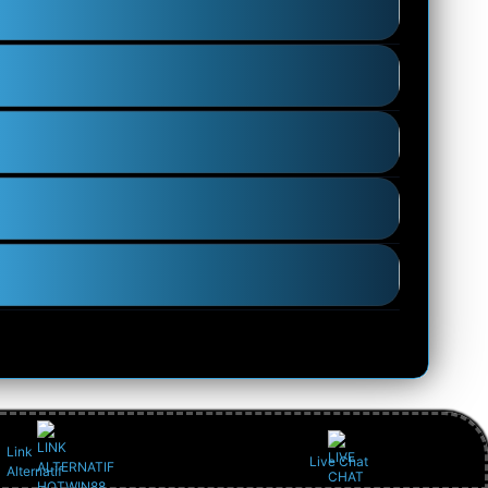
sistem stabil, akses cepat, dan pengalaman
an melakukan verifikasi akun untuk mulai
pat masuk dengan mudah, cepat, dan stabil.
ang responsif dan mudah digunakan di semua
ihan permainan Slot88 yang dapat dinikmati
Link
Live Chat
Alternatif