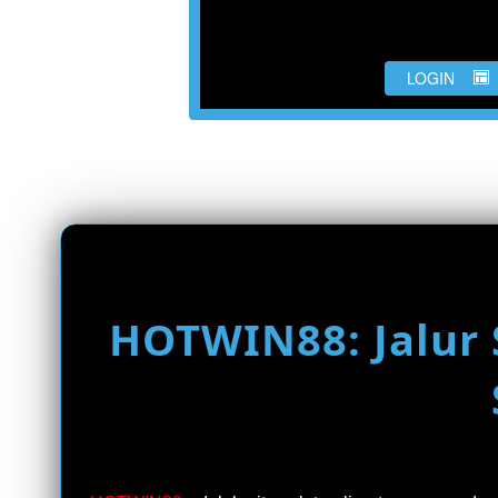
LOGIN
HOTWIN88: Jalur 