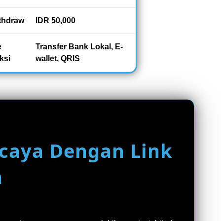
thdraw
IDR 50,000
e
Transfer Bank Lokal, E-
ksi
wallet, QRIS
rcaya Dengan Link
n