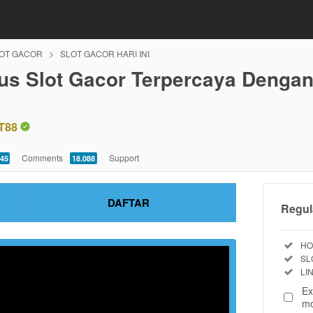
OT GACOR
SLOT GACOR HARI INI
us Slot Gacor Terpercaya Dengan
T88
Comments
Support
45
18.088
DAFTAR
Regul
Regu
Inc
HO
Inc
HOTW
SL
Inc
LI
terp
deng
Ex
keam
mo