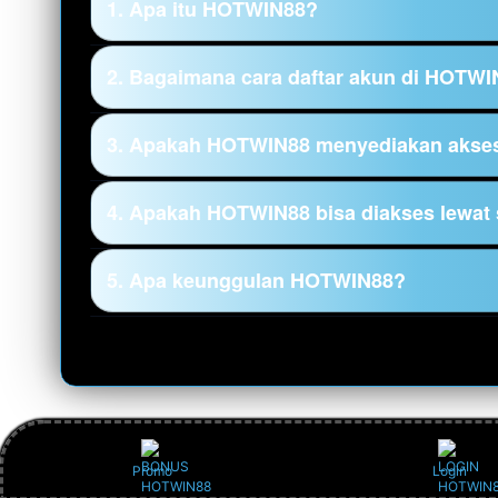
1. Apa itu HOTWIN88?
HOTWIN88 adalah situs slot gacor terperca
2. Bagaimana cara daftar akun di HOTW
bermain yang lebih nyaman bagi pengguna.
Pendaftaran di HOTWIN88 dapat dilakukan
3. Apakah HOTWIN88 menyediakan akses
menggunakan layanan yang disediakan.
Ya, HOTWIN88 menyediakan akses login resmi 
4. Apakah HOTWIN88 bisa diakses lewat
Tentu saja, HOTWIN88 dapat diakses melalu
5. Apa keunggulan HOTWIN88?
perangkat.
HOTWIN88 menawarkan sistem yang stabil, a
pengguna.
Promo
Login