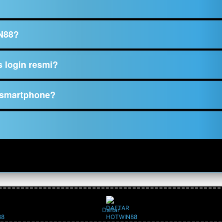
ya yang menyediakan link Slot88 resmi unggulan dengan 
IN88?
 dengan mengisi formulir data yang tersedia, kemudi
 login resmi?
melalui link yang selalu diperbarui sehingga pengguna da
 smartphone?
i smartphone, tablet, maupun desktop dengan tampilan y
kses yang cepat, keamanan terjamin, serta berbagai pil
Daftar