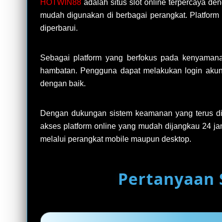
HOTWIN88
adalah situs slot online terpercaya d
mudah digunakan di berbagai perangkat. Platform i
diperbarui.
Sebagai platform yang berfokus pada kenyaman
hambatan. Pengguna dapat melakukan login akun 
dengan baik.
Dengan dukungan sistem keamanan yang terus dip
akses platform online yang mudah dijangkau 24 j
melalui perangkat mobile maupun desktop.
Pertanyaan 