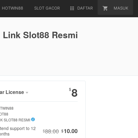
HOTWIN88
SLOT GACOR
DAFTAR
MASUK
 Link Slot88 Resmi
8
$
ar License
88
lar License
$
SELECTED
luded:
TWIN88
luded:
IN88 adalah situs slot gacor
OT88
luded:
NK SLOT88 RESMI
ercaya, menyediakan link resmi unggulan
an berbagai jenis slot88 dan sistem
tend support to 12
88.00
10.00
$
$
anan terjamin. Menawarkan
nths