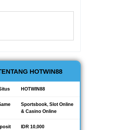
alaman bermain slot yang aman dan
enangkan.
TENTANG HOTWIN88
itus
HOTWIN88
 Game
Sportsbook, Slot Online
& Casino Online
posit
IDR 10,000