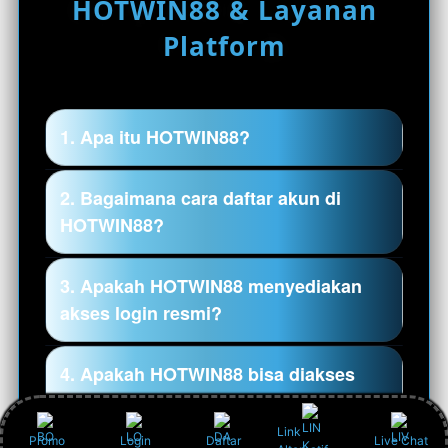
HOTWIN88 & Layanan
Platform
1. Apa itu HOTWIN88?
HOTWIN88 adalah situs slot gacor
2. Bagaimana cara daftar akun di
terpercaya yang menyediakan link Slot88
HOTWIN88?
resmi unggulan dengan sistem stabil,
akses cepat, dan pengalaman bermain
Pendaftaran di HOTWIN88 dapat dilakukan
3. Apakah HOTWIN88 menyediakan
yang lebih nyaman bagi pengguna.
dengan mengisi formulir data yang
akses login resmi?
tersedia, kemudian melakukan verifikasi
akun untuk mulai menggunakan layanan
Ya, HOTWIN88 menyediakan akses login
4. Apakah HOTWIN88 bisa diakses
yang disediakan.
resmi melalui link yang selalu diperbarui
lewat smartphone?
sehingga pengguna dapat masuk dengan
Link
mudah, cepat, dan stabil.
Promo
Login
Daftar
Live Chat
Tentu saja, HOTWIN88 dapat diakses