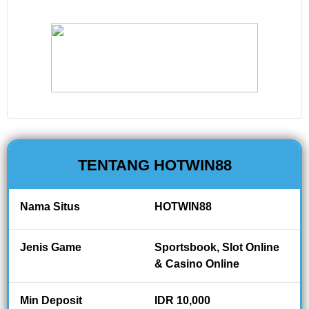
adalah situs slot
gacor
terpercaya,
menyediakan
link resmi
unggulan
dengan
berbagai jenis
slot88 dan
sistem
keamanan
TENTANG HOTWIN88
terjamin.
Menawarkan
pengalaman
Nama Situs
HOTWIN88
bermain slot
yang aman dan
menyenangkan.
Jenis Game
Sportsbook, Slot Online
& Casino Online
V
i
Min Deposit
IDR 10,000
e