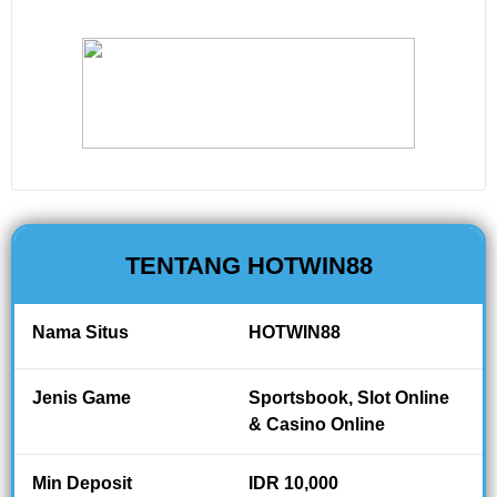
adalah situs slot
gacor
terpercaya,
menyediakan
link resmi
unggulan
dengan
berbagai jenis
slot88 dan
sistem
keamanan
TENTANG HOTWIN88
terjamin.
Menawarkan
pengalaman
Nama Situs
HOTWIN88
bermain slot
yang aman dan
menyenangkan.
Jenis Game
Sportsbook, Slot Online
& Casino Online
V
i
Min Deposit
IDR 10,000
e