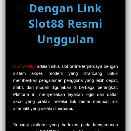
Dengan Link
Slot88 Resmi
Unggulan
HOTWIN88
adalah situs slot online terpercaya dengan
sistem akses modern yang dirancang untuk
memberikan pengalaman pengguna yang lebih cepat,
stabil, dan mudah digunakan di berbagai perangkat.
Platform ini menyediakan layanan login dan daftar
akun yang praktis melalui link resmi maupun link
alternatif yang selalu diperbarui.
Sebagai platform yang berfokus pada kenyamanan