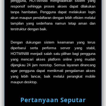
pengguna, HOTWIN88 menghadirkan sistem yang
responsif sehingga proses akses dapat dilakukan
tanpa hambatan. Pengguna dapat melakukan login
akun maupun pendaftaran dengan lebih efisien melalui
tampilan yang sederhana namun tetap aman dan
terstruktur dengan baik.
Dengan dukungan sistem keamanan yang terus
diperbarui serta performa server yang stabil,
HOTWIN88 menjadi salah satu pilihan bagi pengguna
yang mencari akses platform online yang mudah
dijangkau 24 jam nonstop. Semua layanan dirancang
agar pengguna dapat menikmati pengalaman akses
yang lebih lancar, baik melalui perangkat mobile
maupun desktop.
Pertanyaan Seputar