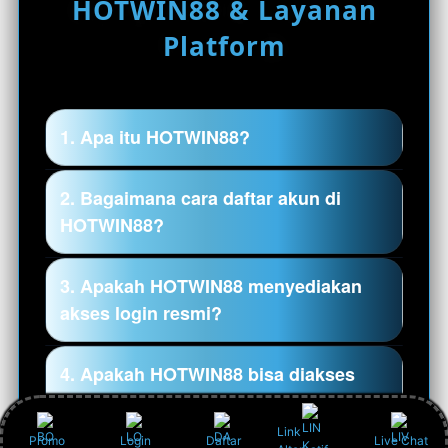
HOTWIN88 & Layanan
Platform
1. Apa itu HOTWIN88?
HOTWIN88 adalah situs slot gacor
2. Bagaimana cara daftar akun di
terpercaya yang menyediakan link Slot88
HOTWIN88?
resmi unggulan dengan sistem stabil,
akses cepat, dan pengalaman bermain
Pendaftaran di HOTWIN88 dapat dilakukan
3. Apakah HOTWIN88 menyediakan
yang lebih nyaman bagi pengguna.
dengan mengisi formulir data yang
akses login resmi?
tersedia, kemudian melakukan verifikasi
akun untuk mulai menggunakan layanan
Ya, HOTWIN88 menyediakan akses login
4. Apakah HOTWIN88 bisa diakses
yang disediakan.
resmi melalui link yang selalu diperbarui
lewat smartphone?
sehingga pengguna dapat masuk dengan
Link
mudah, cepat, dan stabil.
Promo
Login
Daftar
Live Chat
Tentu saja, HOTWIN88 dapat diakses