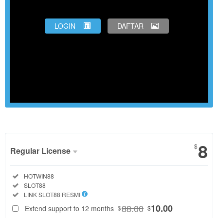
LOGIN
DAFTAR
Show More
8
$
Regular License
Regular
Included:
HOTWIN88
License
Included:
SLOT88
SELECTED
Included:
LINK SLOT88 RESMI
88
$
88.00
10.00
Extend support to 12 months
$
$
HOTWIN88