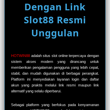
Dengan Link
Slot88 Resmi
Unggulan
HOTWIN88
adalah situs slot online terpercaya dengan
sistem akses modern yang dirancang untuk
memberikan pengalaman pengguna yang lebih cepat,
stabil, dan mudah digunakan di berbagai perangkat.
Platform ini menyediakan layanan login dan daftar
akun yang praktis melalui link resmi maupun link
alternatif yang selalu diperbarui.
Sebagai platform yang berfokus pada kenyamanan