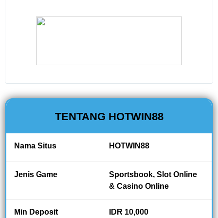
adalah situs slot
gacor
terpercaya,
menyediakan
link resmi
unggulan
dengan
berbagai jenis
slot88 dan
sistem
keamanan
TENTANG HOTWIN88
terjamin.
Menawarkan
pengalaman
Nama Situs
HOTWIN88
bermain slot
yang aman dan
menyenangkan.
Jenis Game
Sportsbook, Slot Online
& Casino Online
V
i
Min Deposit
IDR 10,000
e