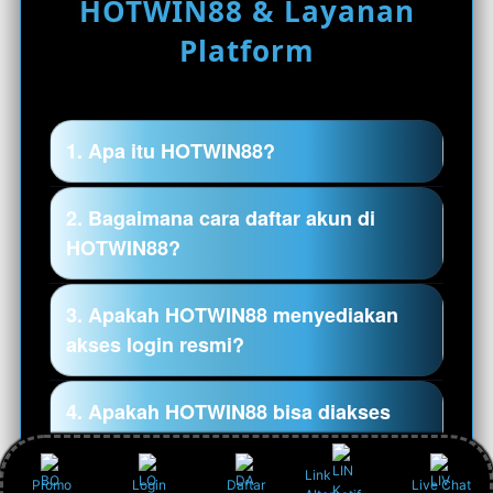
HOTWIN88 & Layanan
Platform
1. Apa itu HOTWIN88?
HOTWIN88 adalah situs slot gacor
2. Bagaimana cara daftar akun di
terpercaya yang menyediakan link Slot88
HOTWIN88?
resmi unggulan dengan sistem stabil,
akses cepat, dan pengalaman bermain
Pendaftaran di HOTWIN88 dapat dilakukan
3. Apakah HOTWIN88 menyediakan
yang lebih nyaman bagi pengguna.
dengan mengisi formulir data yang
akses login resmi?
tersedia, kemudian melakukan verifikasi
akun untuk mulai menggunakan layanan
Ya, HOTWIN88 menyediakan akses login
4. Apakah HOTWIN88 bisa diakses
yang disediakan.
resmi melalui link yang selalu diperbarui
lewat smartphone?
sehingga pengguna dapat masuk dengan
Link
mudah, cepat, dan stabil.
Promo
Login
Daftar
Live Chat
Tentu saja, HOTWIN88 dapat diakses