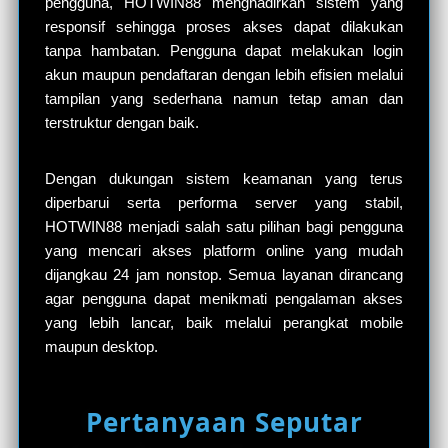
pengguna, HOTWIN88 menghadirkan sistem yang
responsif sehingga proses akses dapat dilakukan
tanpa hambatan. Pengguna dapat melakukan login
akun maupun pendaftaran dengan lebih efisien melalui
tampilan yang sederhana namun tetap aman dan
terstruktur dengan baik.
Dengan dukungan sistem keamanan yang terus
diperbarui serta performa server yang stabil,
HOTWIN88 menjadi salah satu pilihan bagi pengguna
yang mencari akses platform online yang mudah
dijangkau 24 jam nonstop. Semua layanan dirancang
agar pengguna dapat menikmati pengalaman akses
yang lebih lancar, baik melalui perangkat mobile
maupun desktop.
Pertanyaan Seputar