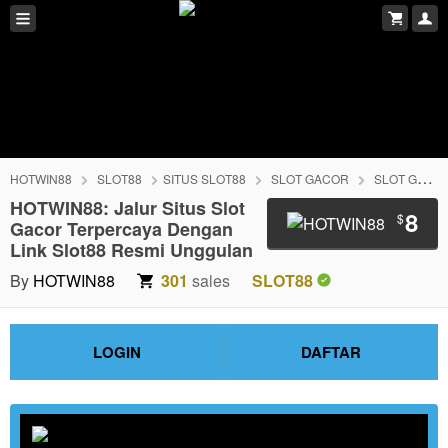
HOTWIN88
SLOT88
SITUS SLOT88
SLOT GACOR
SLOT GACOR HARI INI
HOTWIN88: Jalur Situs Slot
8
$
Gacor Terpercaya Dengan
Link Slot88 Resmi Unggulan
By
HOTWIN88
301
sales
SLOT88
LOGIN
DAFTAR