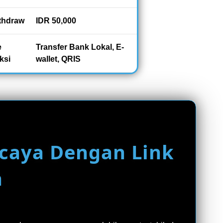
thdraw
IDR 50,000
e
Transfer Bank Lokal, E-
ksi
wallet, QRIS
rcaya Dengan Link
n