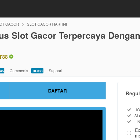
OT GACOR
SLOT GACOR HARI INI
us Slot Gacor Terpercaya Dengan
T88
Comments
Support
45
18.088
DAFTAR
Regul
Regu
Inc
HO
Inc
HOTW
SL
Inc
LI
terp
deng
Ex
keam
mo