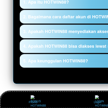
1. Apa itu HOTWIN88?
HOTWIN88 adalah situs slot gacor terperca
2. Bagaimana cara daftar akun di HOTW
bermain yang lebih nyaman bagi pengguna.
Pendaftaran di HOTWIN88 dapat dilakukan
3. Apakah HOTWIN88 menyediakan akses
menggunakan layanan yang disediakan.
Ya, HOTWIN88 menyediakan akses login resmi 
4. Apakah HOTWIN88 bisa diakses lewat
Tentu saja, HOTWIN88 dapat diakses melalu
5. Apa keunggulan HOTWIN88?
perangkat.
HOTWIN88 menawarkan sistem yang stabil, a
pengguna.
Promo
Login