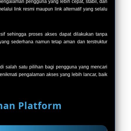
pengalaman pengguna yang lebih cepat, stabil, dan
alui link resmi maupun link alternatif yang selalu
f sehingga proses akses dapat dilakukan tanpa
yang sederhana namun tetap aman dan terstruktur
i salah satu pilihan bagi pengguna yang mencari
nikmati pengalaman akses yang lebih lancar, baik
nan Platform