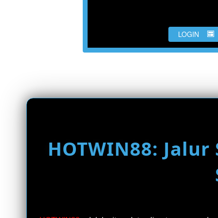
LOGIN
HOTWIN88: Jalur 