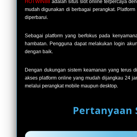
HOTWIN88
adalah situs slot online terpercaya d
mudah digunakan di berbagai perangkat. Platform i
diperbarui.
Sebagai platform yang berfokus pada kenyaman
hambatan. Pengguna dapat melakukan login akun 
dengan baik.
Dengan dukungan sistem keamanan yang terus dip
akses platform online yang mudah dijangkau 24 j
melalui perangkat mobile maupun desktop.
Pertanyaan 