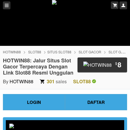
HOTWIN88
SLOT88
SITUS SLOT88
SLOT GACOR
SLOT GACOR HARI INI
HOTWIN88: Jalur Situs Slot
8
$
Gacor Terpercaya Dengan
Link Slot88 Resmi Unggulan
By
HOTWIN88
301
sales
SLOT88
LOGIN
DAFTAR