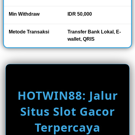
w
l
Min Withdraw
IDR 50,000
i
c
e
Metode Transaksi
Transfer Bank Lokal, E-
n
wallet, QRIS
s
e
d
e
t
a
i
l
HOTWIN88: Jalur
s
Situs Slot Gacor
Terpercaya