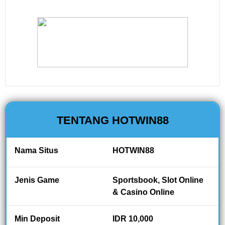
adalah situs slot
gacor
terpercaya,
menyediakan
link resmi
unggulan
dengan
berbagai jenis
slot88 dan
sistem
keamanan
TENTANG HOTWIN88
terjamin.
Menawarkan
pengalaman
Nama Situs
HOTWIN88
bermain slot
yang aman dan
menyenangkan.
Jenis Game
Sportsbook, Slot Online
& Casino Online
V
i
Min Deposit
IDR 10,000
e