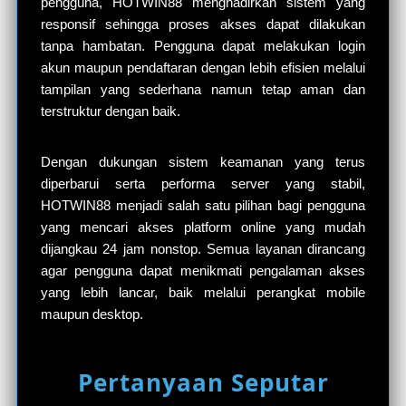
pengguna, HOTWIN88 menghadirkan sistem yang
responsif sehingga proses akses dapat dilakukan
tanpa hambatan. Pengguna dapat melakukan login
akun maupun pendaftaran dengan lebih efisien melalui
tampilan yang sederhana namun tetap aman dan
terstruktur dengan baik.
Dengan dukungan sistem keamanan yang terus
diperbarui serta performa server yang stabil,
HOTWIN88 menjadi salah satu pilihan bagi pengguna
yang mencari akses platform online yang mudah
dijangkau 24 jam nonstop. Semua layanan dirancang
agar pengguna dapat menikmati pengalaman akses
yang lebih lancar, baik melalui perangkat mobile
maupun desktop.
Pertanyaan Seputar