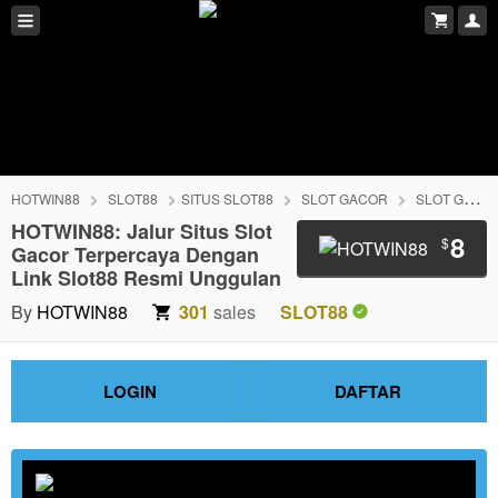
HOTWIN88
SLOT88
SITUS SLOT88
SLOT GACOR
SLOT GACOR HARI INI
HOTWIN88: Jalur Situs Slot
8
$
Gacor Terpercaya Dengan
Link Slot88 Resmi Unggulan
By
HOTWIN88
301
sales
SLOT88
LOGIN
DAFTAR