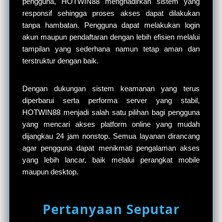
pengguna, HOTWIN88 menghadirkan sistem yang
responsif sehingga proses akses dapat dilakukan
tanpa hambatan. Pengguna dapat melakukan login
akun maupun pendaftaran dengan lebih efisien melalui
tampilan yang sederhana namun tetap aman dan
terstruktur dengan baik.
Dengan dukungan sistem keamanan yang terus
diperbarui serta performa server yang stabil,
HOTWIN88 menjadi salah satu pilihan bagi pengguna
yang mencari akses platform online yang mudah
dijangkau 24 jam nonstop. Semua layanan dirancang
agar pengguna dapat menikmati pengalaman akses
yang lebih lancar, baik melalui perangkat mobile
maupun desktop.
Pertanyaan Seputar