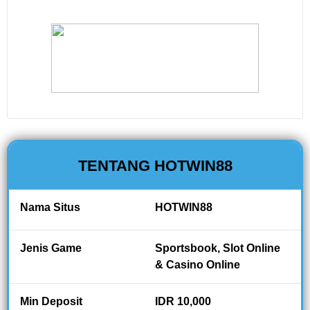
adalah situs slot
gacor
terpercaya,
menyediakan
link resmi
unggulan
dengan
berbagai jenis
slot88 dan
sistem
keamanan
TENTANG HOTWIN88
terjamin.
Menawarkan
pengalaman
Nama Situs
HOTWIN88
bermain slot
yang aman dan
menyenangkan.
Jenis Game
Sportsbook, Slot Online
& Casino Online
V
i
Min Deposit
IDR 10,000
e