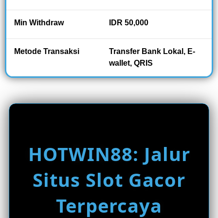
w
l
Min Withdraw
IDR 50,000
i
c
e
Metode Transaksi
Transfer Bank Lokal, E-
n
wallet, QRIS
s
e
d
e
t
a
i
l
HOTWIN88: Jalur
s
Situs Slot Gacor
Terpercaya