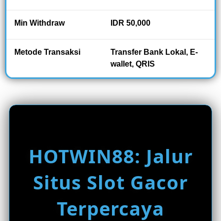
w
l
Min Withdraw
IDR 50,000
i
c
e
Metode Transaksi
Transfer Bank Lokal, E-
n
wallet, QRIS
s
e
d
e
t
a
i
l
HOTWIN88: Jalur
s
Situs Slot Gacor
Terpercaya