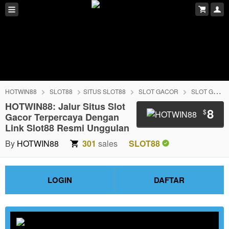
HOTWIN88
SLOT88
SITUS SLOT88
SLOT GACOR
SLOT GACOR HARI INI
HOTWIN88: Jalur Situs Slot
8
$
Gacor Terpercaya Dengan
Link Slot88 Resmi Unggulan
By
HOTWIN88
301
sales
SLOT88
LOGIN
DAFTAR