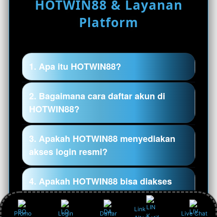
HOTWIN88 & Layanan
Platform
1. Apa itu HOTWIN88?
HOTWIN88 adalah situs slot gacor
2. Bagaimana cara daftar akun di
terpercaya yang menyediakan link Slot88
HOTWIN88?
resmi unggulan dengan sistem stabil,
akses cepat, dan pengalaman bermain
Pendaftaran di HOTWIN88 dapat dilakukan
3. Apakah HOTWIN88 menyediakan
yang lebih nyaman bagi pengguna.
dengan mengisi formulir data yang
akses login resmi?
tersedia, kemudian melakukan verifikasi
akun untuk mulai menggunakan layanan
Ya, HOTWIN88 menyediakan akses login
4. Apakah HOTWIN88 bisa diakses
yang disediakan.
resmi melalui link yang selalu diperbarui
lewat smartphone?
sehingga pengguna dapat masuk dengan
Link
mudah, cepat, dan stabil.
Promo
Login
Daftar
Live Chat
Tentu saja, HOTWIN88 dapat diakses