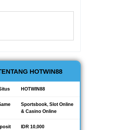
alaman bermain slot yang aman dan
enangkan.
TENTANG HOTWIN88
itus
HOTWIN88
 Game
Sportsbook, Slot Online
& Casino Online
posit
IDR 10,000