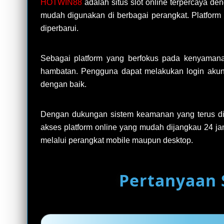
HOTWIN88
adalah situs slot online terpercaya d
mudah digunakan di berbagai perangkat. Platform i
diperbarui.
Sebagai platform yang berfokus pada kenyaman
hambatan. Pengguna dapat melakukan login akun 
dengan baik.
Dengan dukungan sistem keamanan yang terus dip
akses platform online yang mudah dijangkau 24 j
melalui perangkat mobile maupun desktop.
Pertanyaan 