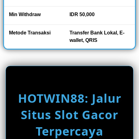
w
l
Min Withdraw
IDR 50,000
i
c
e
Metode Transaksi
Transfer Bank Lokal, E-
n
wallet, QRIS
s
e
d
e
t
a
i
l
HOTWIN88: Jalur
s
Situs Slot Gacor
Terpercaya