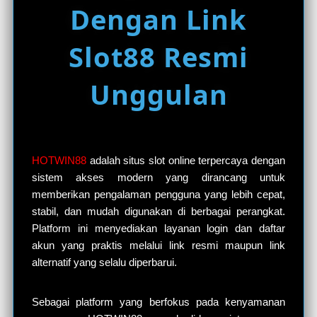
Dengan Link
Slot88 Resmi
Unggulan
HOTWIN88
adalah situs slot online terpercaya dengan
sistem akses modern yang dirancang untuk
memberikan pengalaman pengguna yang lebih cepat,
stabil, dan mudah digunakan di berbagai perangkat.
Platform ini menyediakan layanan login dan daftar
akun yang praktis melalui link resmi maupun link
alternatif yang selalu diperbarui.
Sebagai platform yang berfokus pada kenyamanan