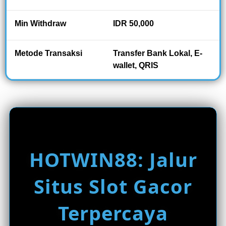
w
l
Min Withdraw
IDR 50,000
i
c
e
Metode Transaksi
Transfer Bank Lokal, E-
n
wallet, QRIS
s
e
d
e
t
a
i
l
HOTWIN88: Jalur
s
Situs Slot Gacor
Terpercaya