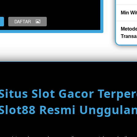
Min Wi
DAFTAR
Metod
Transa
Situs Slot Gacor Terpe
Slot88 Resmi Unggula