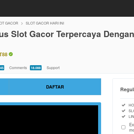
OT GACOR
SLOT GACOR HARI INI
us Slot Gacor Terpercaya Dengan
T88
Comments
Support
45
18.088
DAFTAR
Regul
Regu
Inc
HO
Inc
HOTW
SL
Inc
LI
terp
deng
Ex
keam
mo