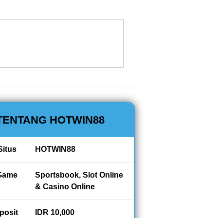
alaman bermain slot yang aman dan
enangkan.
TENTANG HOTWIN88
itus
HOTWIN88
 Game
Sportsbook, Slot Online
& Casino Online
posit
IDR 10,000