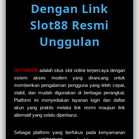
Dengan Link
Slot88 Resmi
Unggulan
HOTWIN88
adalah situs slot online terpercaya dengan
sistem akses modern yang dirancang untuk
memberikan pengalaman pengguna yang lebih cepat,
stabil, dan mudah digunakan di berbagai perangkat.
Platform ini menyediakan layanan login dan daftar
akun yang praktis melalui link resmi maupun link
alternatif yang selalu diperbarui.
Sebagai platform yang berfokus pada kenyamanan