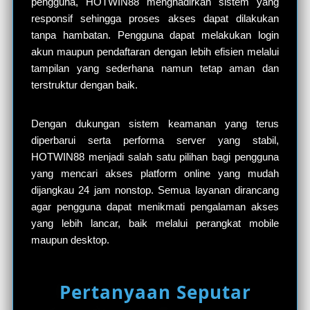
pengguna, HOTWIN88 menghadirkan sistem yang
responsif sehingga proses akses dapat dilakukan
tanpa hambatan. Pengguna dapat melakukan login
akun maupun pendaftaran dengan lebih efisien melalui
tampilan yang sederhana namun tetap aman dan
terstruktur dengan baik.
Dengan dukungan sistem keamanan yang terus
diperbarui serta performa server yang stabil,
HOTWIN88 menjadi salah satu pilihan bagi pengguna
yang mencari akses platform online yang mudah
dijangkau 24 jam nonstop. Semua layanan dirancang
agar pengguna dapat menikmati pengalaman akses
yang lebih lancar, baik melalui perangkat mobile
maupun desktop.
Pertanyaan Seputar