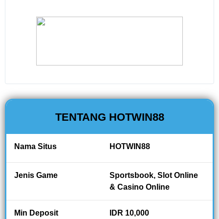
adalah situs slot
gacor
terpercaya,
menyediakan
link resmi
unggulan
dengan
berbagai jenis
slot88 dan
sistem
keamanan
TENTANG HOTWIN88
terjamin.
Menawarkan
pengalaman
Nama Situs
HOTWIN88
bermain slot
yang aman dan
menyenangkan.
Jenis Game
Sportsbook, Slot Online
& Casino Online
V
i
Min Deposit
IDR 10,000
e