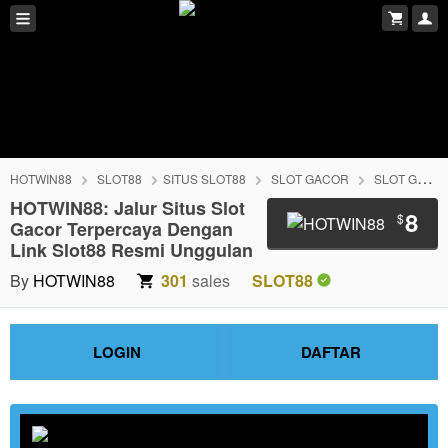
HOTWIN88
SLOT88
SITUS SLOT88
SLOT GACOR
SLOT GACOR HARI INI
HOTWIN88: Jalur Situs Slot
8
$
Gacor Terpercaya Dengan
Link Slot88 Resmi Unggulan
By
HOTWIN88
301
sales
SLOT88
LOGIN
DAFTAR