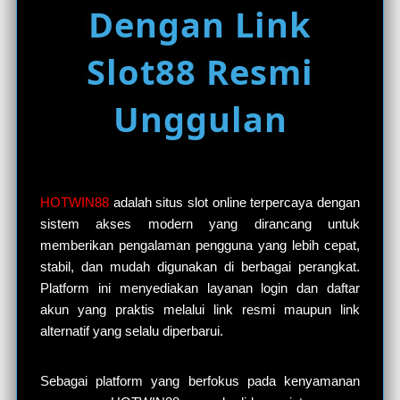
Dengan Link
Slot88 Resmi
Unggulan
HOTWIN88
adalah situs slot online terpercaya dengan
sistem akses modern yang dirancang untuk
memberikan pengalaman pengguna yang lebih cepat,
stabil, dan mudah digunakan di berbagai perangkat.
Platform ini menyediakan layanan login dan daftar
akun yang praktis melalui link resmi maupun link
alternatif yang selalu diperbarui.
Sebagai platform yang berfokus pada kenyamanan