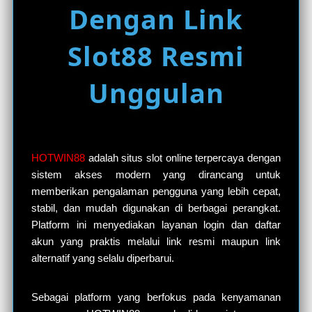
Dengan Link
Slot88 Resmi
Unggulan
HOTWIN88
adalah situs slot online terpercaya dengan
sistem akses modern yang dirancang untuk
memberikan pengalaman pengguna yang lebih cepat,
stabil, dan mudah digunakan di berbagai perangkat.
Platform ini menyediakan layanan login dan daftar
akun yang praktis melalui link resmi maupun link
alternatif yang selalu diperbarui.
Sebagai platform yang berfokus pada kenyamanan