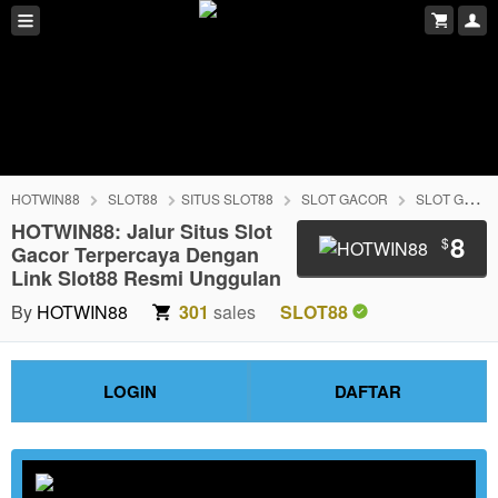
HOTWIN88
SLOT88
SITUS SLOT88
SLOT GACOR
SLOT GACOR HARI INI
HOTWIN88: Jalur Situs Slot
8
$
Gacor Terpercaya Dengan
Link Slot88 Resmi Unggulan
By
HOTWIN88
301
sales
SLOT88
LOGIN
DAFTAR