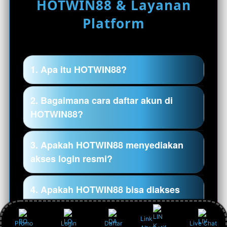
HOTWIN88 & Layanan
Platform
1. Apa itu HOTWIN88?
HOTWIN88 adalah situs slot gacor
2. Bagaimana cara daftar akun di
terpercaya yang menyediakan link Slot88
HOTWIN88?
resmi unggulan dengan sistem stabil,
akses cepat, dan pengalaman bermain
Pendaftaran di HOTWIN88 dapat dilakukan
3. Apakah HOTWIN88 menyediakan
yang lebih nyaman bagi pengguna.
dengan mengisi formulir data yang
akses login resmi?
tersedia, kemudian melakukan verifikasi
akun untuk mulai menggunakan layanan
Ya, HOTWIN88 menyediakan akses login
4. Apakah HOTWIN88 bisa diakses
yang disediakan.
resmi melalui link yang selalu diperbarui
lewat smartphone?
sehingga pengguna dapat masuk dengan
Link
mudah, cepat, dan stabil.
Promo
Login
Daftar
Live Chat
Tentu saja, HOTWIN88 dapat diakses