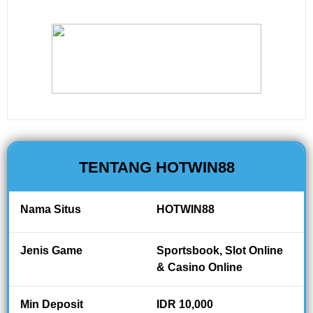
adalah situs slot
gacor
terpercaya,
menyediakan
link resmi
unggulan
dengan
berbagai jenis
slot88 dan
sistem
keamanan
TENTANG HOTWIN88
terjamin.
Menawarkan
pengalaman
Nama Situs
HOTWIN88
bermain slot
yang aman dan
menyenangkan.
Jenis Game
Sportsbook, Slot Online
& Casino Online
V
i
Min Deposit
IDR 10,000
e