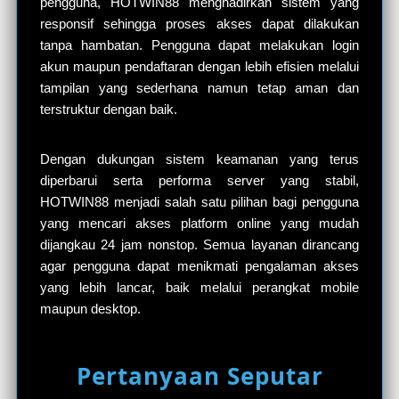
pengguna, HOTWIN88 menghadirkan sistem yang
responsif sehingga proses akses dapat dilakukan
tanpa hambatan. Pengguna dapat melakukan login
akun maupun pendaftaran dengan lebih efisien melalui
tampilan yang sederhana namun tetap aman dan
terstruktur dengan baik.
Dengan dukungan sistem keamanan yang terus
diperbarui serta performa server yang stabil,
HOTWIN88 menjadi salah satu pilihan bagi pengguna
yang mencari akses platform online yang mudah
dijangkau 24 jam nonstop. Semua layanan dirancang
agar pengguna dapat menikmati pengalaman akses
yang lebih lancar, baik melalui perangkat mobile
maupun desktop.
Pertanyaan Seputar