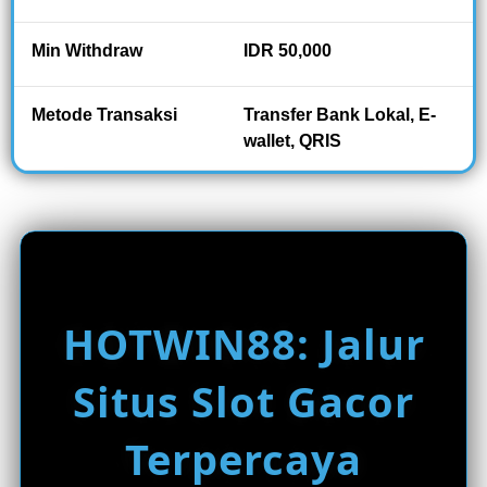
w
l
Min Withdraw
IDR 50,000
i
c
e
Metode Transaksi
Transfer Bank Lokal, E-
n
wallet, QRIS
s
e
d
e
t
a
i
l
HOTWIN88: Jalur
s
Situs Slot Gacor
Terpercaya