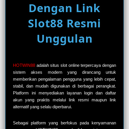
Dengan Link
Slot88 Resmi
Unggulan
HOTWIN88
adalah situs slot online terpercaya dengan
sistem akses modern yang dirancang untuk
memberikan pengalaman pengguna yang lebih cepat,
stabil, dan mudah digunakan di berbagai perangkat.
Platform ini menyediakan layanan login dan daftar
akun yang praktis melalui link resmi maupun link
alternatif yang selalu diperbarui.
Sebagai platform yang berfokus pada kenyamanan