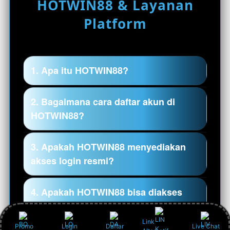
HOTWIN88 & Layanan
Platform
1. Apa itu HOTWIN88?
HOTWIN88 adalah situs slot gacor
2. Bagaimana cara daftar akun di
terpercaya yang menyediakan link Slot88
HOTWIN88?
resmi unggulan dengan sistem stabil,
akses cepat, dan pengalaman bermain
Pendaftaran di HOTWIN88 dapat dilakukan
3. Apakah HOTWIN88 menyediakan
yang lebih nyaman bagi pengguna.
dengan mengisi formulir data yang
akses login resmi?
tersedia, kemudian melakukan verifikasi
akun untuk mulai menggunakan layanan
Ya, HOTWIN88 menyediakan akses login
4. Apakah HOTWIN88 bisa diakses
yang disediakan.
resmi melalui link yang selalu diperbarui
lewat smartphone?
sehingga pengguna dapat masuk dengan
Link
mudah, cepat, dan stabil.
Promo
Login
Daftar
Live Chat
Tentu saja, HOTWIN88 dapat diakses