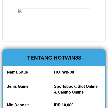
adalah situs slot
gacor
terpercaya,
menyediakan
link resmi
unggulan
dengan
berbagai jenis
slot88 dan
sistem
keamanan
TENTANG HOTWIN88
terjamin.
Menawarkan
pengalaman
Nama Situs
HOTWIN88
bermain slot
yang aman dan
menyenangkan.
Jenis Game
Sportsbook, Slot Online
& Casino Online
V
i
Min Deposit
IDR 10,000
e