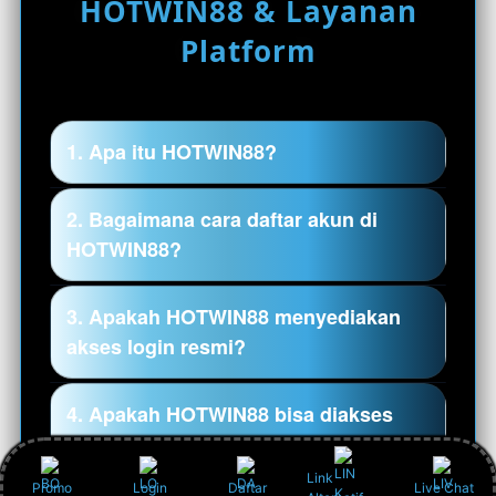
HOTWIN88 & Layanan
Platform
1. Apa itu HOTWIN88?
HOTWIN88 adalah situs slot gacor
2. Bagaimana cara daftar akun di
terpercaya yang menyediakan link Slot88
HOTWIN88?
resmi unggulan dengan sistem stabil,
akses cepat, dan pengalaman bermain
Pendaftaran di HOTWIN88 dapat dilakukan
3. Apakah HOTWIN88 menyediakan
yang lebih nyaman bagi pengguna.
dengan mengisi formulir data yang
akses login resmi?
tersedia, kemudian melakukan verifikasi
akun untuk mulai menggunakan layanan
Ya, HOTWIN88 menyediakan akses login
4. Apakah HOTWIN88 bisa diakses
yang disediakan.
resmi melalui link yang selalu diperbarui
lewat smartphone?
sehingga pengguna dapat masuk dengan
Link
mudah, cepat, dan stabil.
Promo
Login
Daftar
Live Chat
Tentu saja, HOTWIN88 dapat diakses