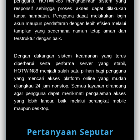
pengguna, HOTWIN88 menghadirkan sistem yang
responsif sehingga proses akses dapat dilakukan
tanpa hambatan. Pengguna dapat melakukan login
akun maupun pendaftaran dengan lebih efisien melalui
tampilan yang sederhana namun tetap aman dan
terstruktur dengan baik.
Dengan dukungan sistem keamanan yang terus
diperbarui serta performa server yang stabil,
HOTWIN88 menjadi salah satu pilihan bagi pengguna
yang mencari akses platform online yang mudah
dijangkau 24 jam nonstop. Semua layanan dirancang
agar pengguna dapat menikmati pengalaman akses
yang lebih lancar, baik melalui perangkat mobile
maupun desktop.
Pertanyaan Seputar