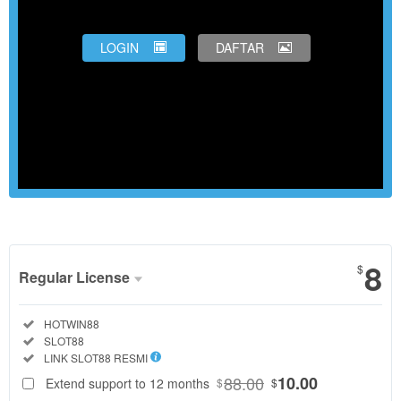
LOGIN
DAFTAR
Show More
8
$
Regular License
Regular
Included:
HOTWIN88
License
Included:
SLOT88
SELECTED
Included:
LINK SLOT88 RESMI
88
$
88.00
10.00
Extend support to 12 months
$
$
HOTWIN88