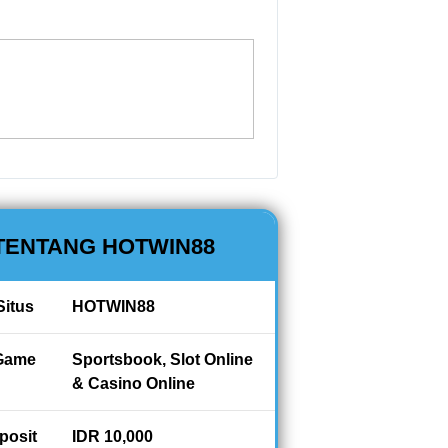
alaman bermain slot yang aman dan
enangkan.
TENTANG HOTWIN88
itus
HOTWIN88
 Game
Sportsbook, Slot Online
& Casino Online
posit
IDR 10,000