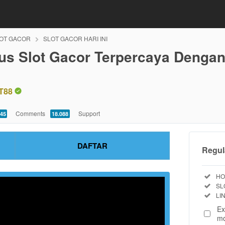
OT GACOR
SLOT GACOR HARI INI
us Slot Gacor Terpercaya Dengan
T88
Comments
Support
45
18.088
DAFTAR
Regul
Regu
Inc
HO
Inc
HOTW
SL
Inc
LI
terp
deng
Ex
keam
mo