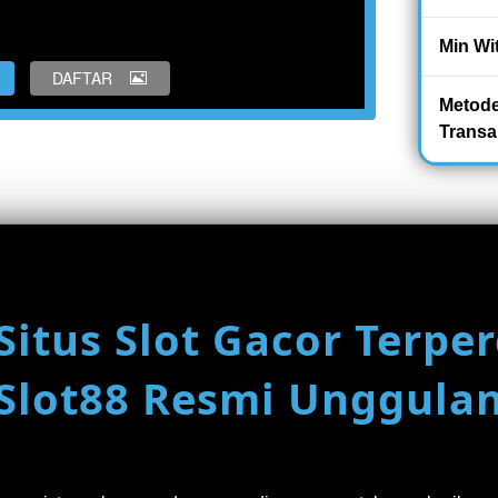
Min Wi
DAFTAR
Metod
Transa
Situs Slot Gacor Terpe
Slot88 Resmi Unggula