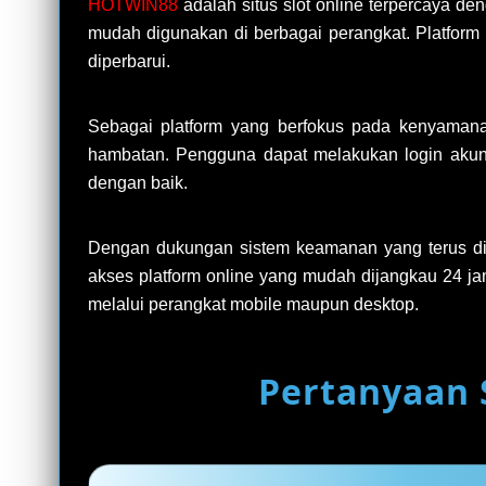
HOTWIN88
adalah situs slot online terpercaya d
mudah digunakan di berbagai perangkat. Platform i
diperbarui.
Sebagai platform yang berfokus pada kenyaman
hambatan. Pengguna dapat melakukan login akun 
dengan baik.
Dengan dukungan sistem keamanan yang terus dip
akses platform online yang mudah dijangkau 24 j
melalui perangkat mobile maupun desktop.
Pertanyaan 