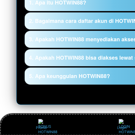
1. Apa itu HOTWIN88?
HOTWIN88 adalah situs slot gacor terperca
2. Bagaimana cara daftar akun di HOTW
bermain yang lebih nyaman bagi pengguna.
Pendaftaran di HOTWIN88 dapat dilakukan
3. Apakah HOTWIN88 menyediakan akses
menggunakan layanan yang disediakan.
Ya, HOTWIN88 menyediakan akses login resmi 
4. Apakah HOTWIN88 bisa diakses lewat
Tentu saja, HOTWIN88 dapat diakses melalu
5. Apa keunggulan HOTWIN88?
perangkat.
HOTWIN88 menawarkan sistem yang stabil, a
pengguna.
Promo
Login