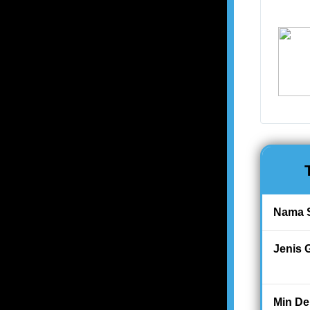
peng
meny
V
i
e
w
l
i
c
e
n
s
e
d
Nama S
e
t
Jenis
a
i
l
s
Min De