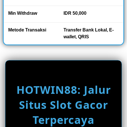
w
l
Min Withdraw
IDR 50,000
i
c
e
Metode Transaksi
Transfer Bank Lokal, E-
n
wallet, QRIS
s
e
d
e
t
a
i
l
HOTWIN88: Jalur
s
Situs Slot Gacor
Terpercaya