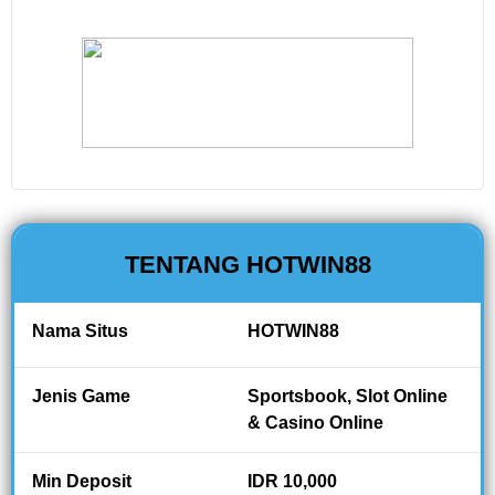
adalah situs slot
gacor
terpercaya,
menyediakan
link resmi
unggulan
dengan
berbagai jenis
slot88 dan
sistem
keamanan
TENTANG HOTWIN88
terjamin.
Menawarkan
pengalaman
Nama Situs
HOTWIN88
bermain slot
yang aman dan
menyenangkan.
Jenis Game
Sportsbook, Slot Online
& Casino Online
V
i
Min Deposit
IDR 10,000
e